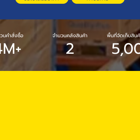
วนคำสั่งซื้อ
จำนวนคลังสินค้า
พื้นที่จัดเก็บสินค
4M+
2
5,0
Trustb