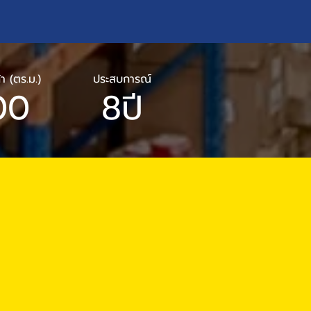
้า (ตร.ม.)
ประสบการณ์
00
8ปี
เราเป็นใคร ?
ox Fulfillment