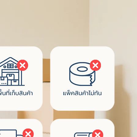
้
lfillment