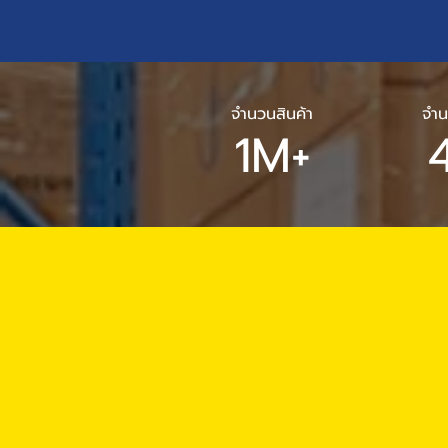
จำนวนสินค้า
จำน
1M+