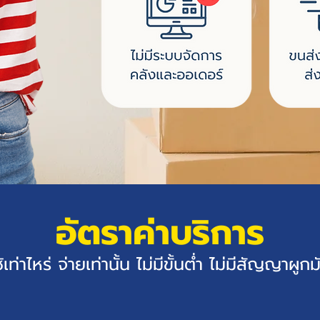
อัตราค่าบริการ
ช้เท่าไหร่ จ่ายเท่านั้น ไม่มีขั้นต่ำ ไม่มีสัญญาผูกม