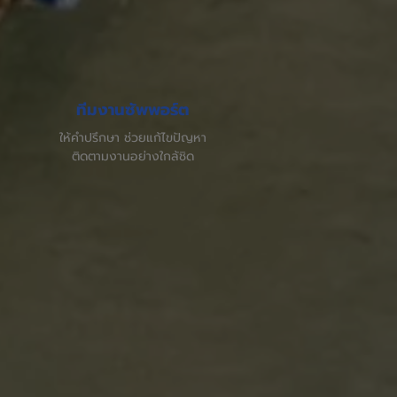
ทีมงานซัพพอร์ต
ให้คำปรึกษา ช่วยแก้ไขปัญหา
ติดตามงานอย่างใกล้ชิด