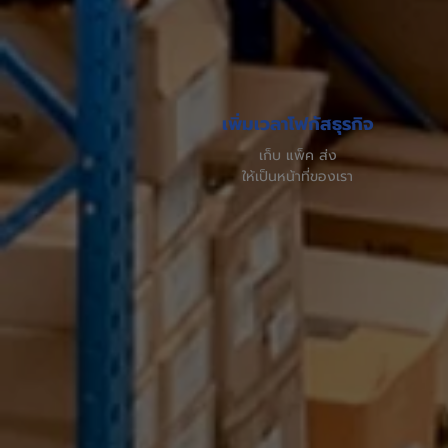
เพิ่มเวลาโฟกัสธุรกิจ
เก็บ แพ็ค ส่ง
ให้เป็นหน้าที่ของเรา