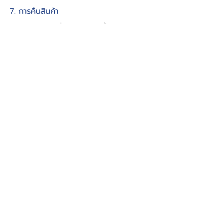
7. การคืนสินค้า
หากพัสดุที่ถูกจัดส่งไปแล้วนั้น ไม่สามารถนำ
จ่ายได้ด้วยสาเหตุต่างๆ พัสดุจะถูกตีกลับเข้ามาที่คลัง
สินค้าอีกครั้ง เมื่อสินค้ามาถึงจะเข้าสู่กระบวนการตี
กลับ โดยที่พนักงานจะทำการตรวจสอบคุณภาพสินค้า
และแจ้งไปยังผู้รับบริการเพื่อให้ทำการตัดสินใจว่าจะนำ
เข้าคืนสต็อคอีกครั้งหรือคัดแยกออก ไปอาจจะด้วย
สาเหตุที่สินค้าชำรุด หรือเสียหาย